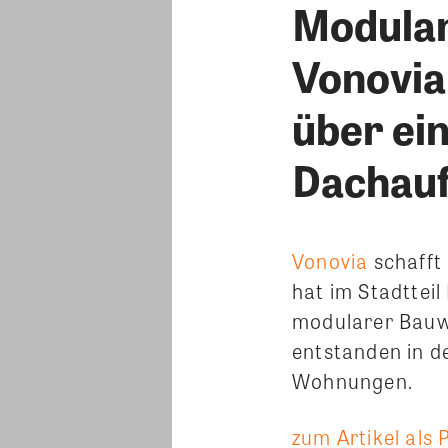
Modular
Vonovia 
über ein
Dachauf
Vonovia
schaff
hat im Stadttei
modularer Bauwe
entstanden in d
Wohnungen.
zum Artikel als 