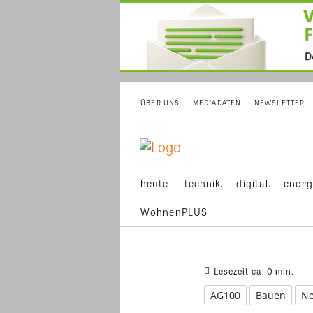
ÜBER UNS
MEDIADATEN
NEWSLETTER
heute.
technik.
digital.
energ
WohnenPLUS
Lesezeit ca:
0
min.
AG100
Bauen
N