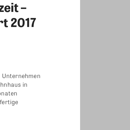
eit –
rt 2017
s Unternehmen
ohnhaus in
Monaten
fertige