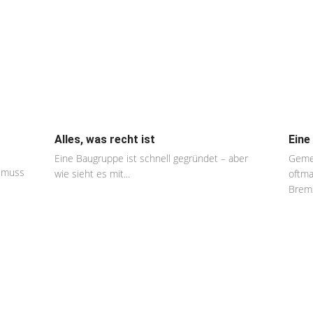
Alles, was recht ist
Eine
Eine Baugruppe ist schnell gegründet – aber
Gemei
t muss
wie sieht es mit...
oftma
Brems