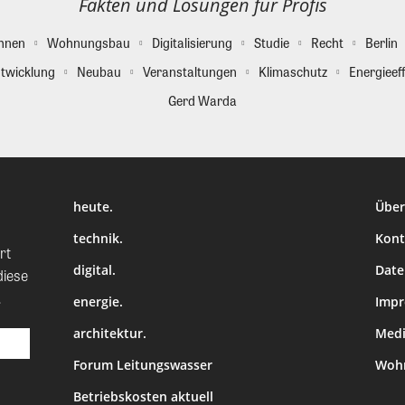
Fakten und Lösungen für Profis
hnen
Wohnungsbau
Digitalisierung
Studie
Recht
Berlin
twicklung
Neubau
Veranstaltungen
Klimaschutz
Energieeff
Gerd Warda
heute.
Über
technik.
Kont
rt
digital.
Date
diese
.
energie.
Imp
architektur.
Medi
Forum Leitungswasser
Wohn
Betriebskosten aktuell