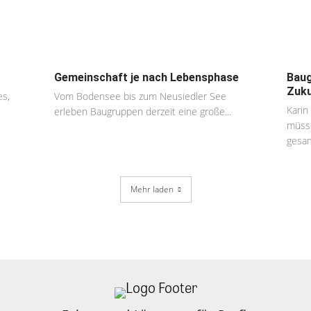
Gemeinschaft je nach Lebensphase
Baug
Zuku
es,
Vom Bodensee bis zum Neusiedler See
Karin
erleben Baugruppen derzeit eine große...
müsse
gesam
Mehr laden