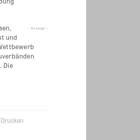
Young
sen,
- Anzeige -
st und
 Wettbewerb
auverbänden
. Die
Drucken