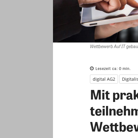
Wettbewerb Auf IT gebau
Lesezeit ca:
0
min.
digital AG2
Digital
Mit pra
teilnehm
Wettbew