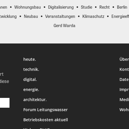
nen
Wohnungsbau
Digitalisierung
Studie
Recht
Berlin
twicklung
Neubau
Veranstaltungen
Klimaschutz
Energieeff
Gerd Warda
heute.
Über
technik.
Kont
rt
digital.
Date
diese
.
energie.
Imp
architektur.
Medi
Forum Leitungswasser
Wohn
Betriebskosten aktuell