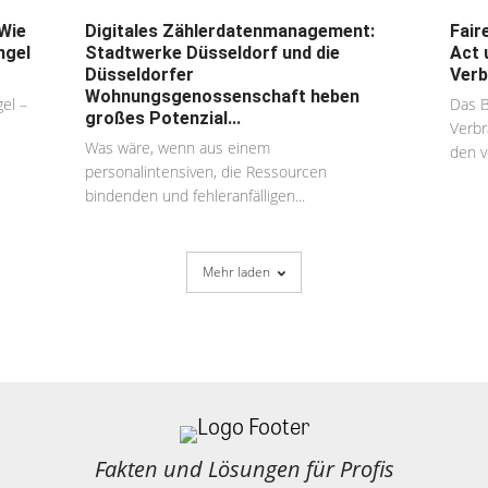
Wie
Digitales Zählerdatenmanagement:
Fair
ngel
Stadtwerke Düsseldorf und die
Act 
Düsseldorfer
Verb
Wohnungsgenossenschaft heben
el –
Das 
großes Potenzial...
Verbr
Was wäre, wenn aus einem
den v
personalintensiven, die Ressourcen
bindenden und fehleranfälligen...
Mehr laden
Fakten und Lösungen für Profis