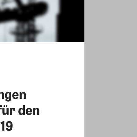
ungen
ür den
019