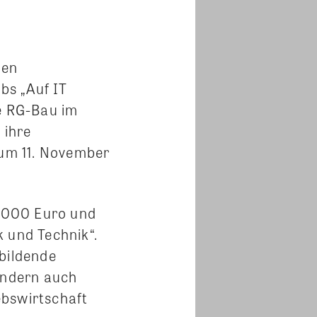
nen
bs „Auf IT
ie RG-Bau im
 ihre
zum 11. November
.000 Euro und
 und Technik“.
ubildende
sondern auch
ebswirtschaft