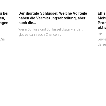
g bei
Der digitale Schlüssel: Welche Vorteile
Effi
en,
haben die Vermietungsabteilung, aber
Mehr
ungen
auch die...
Prod
akti
Wenn Schloss und Schlüssel digital werden,
Die E
gibt es dann auch Chancen...
Die
vervi
derzei