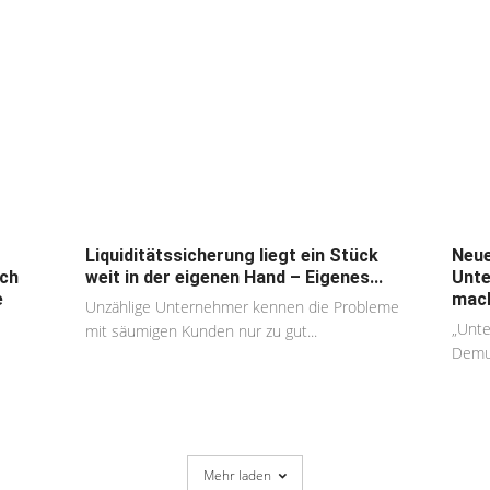
Liquiditätssicherung liegt ein Stück
Neue
ich
weit in der eigenen Hand – Eigenes...
Unte
e
mach
Unzählige Unternehmer kennen die Probleme
„Unte
mit säumigen Kunden nur zu gut...
Demut
Mehr laden