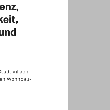
enz,
eit,
 und
adt Villach.
sten Wohnbau-