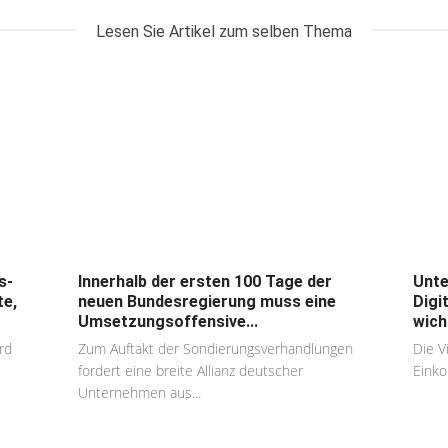
Lesen Sie Artikel zum selben Thema
s-
Innerhalb der ersten 100 Tage der
Unte
te,
neuen Bundesregierung muss eine
Digi
Umsetzungsoffensive...
wich
rd
Zum Auftakt der Sondierungsverhandlungen
Die V
fordert eine breite Allianz deutscher
Einko
Unternehmen aus...