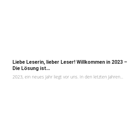
Liebe Leserin, lieber Leser! Willkommen in 2023 –
Die Lösung ist...
2023, ein neues Jahr liegt vor uns. In den letzten Jahren...