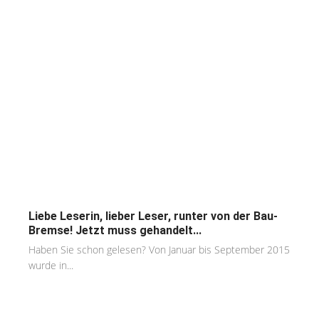
Liebe Leserin, lieber Leser, runter von der Bau-
Bremse! Jetzt muss gehandelt...
Haben Sie schon gelesen? Von Januar bis September 2015
wurde in...