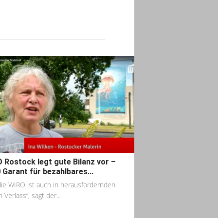
 Rostock legt gute Bilanz vor –
 Garant für bezahlbares...
die WIRO ist auch in herausfordernden
 Verlass“, sagt der...