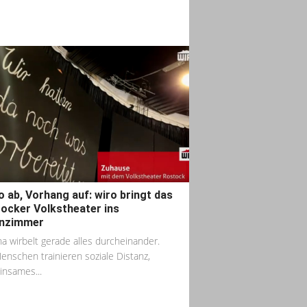
o ab, Vorhang auf: wiro bringt das
ocker Volkstheater ins
nzimmer
a wirbelt gerade alles durcheinander.
enschen trainieren soziale Distanz,
nsames...