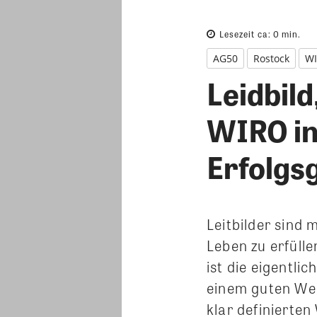
Lesezeit ca:
0
min.
AG50
Rostock
W
Leidbild
WIRO in
Erfolgs
Leitbilder sind
Leben zu erfüll
ist die eigentli
einem guten Weg
klar definierte