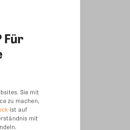
? Für
e
sites. Sie mit
rce zu machen,
ock
ist auf
rständnis mit
ndeln.