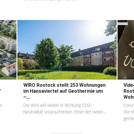
WIRO Rostock stellt 253 Wohnungen
Vide
7
im Hansaviertel auf Geothermie um
Rost
–...
Woh
ei
Die Wiro will weiter in Richtung CO2-
Coron
Neutralität voranschreiten. Einer der vielen...
Die M
gemei