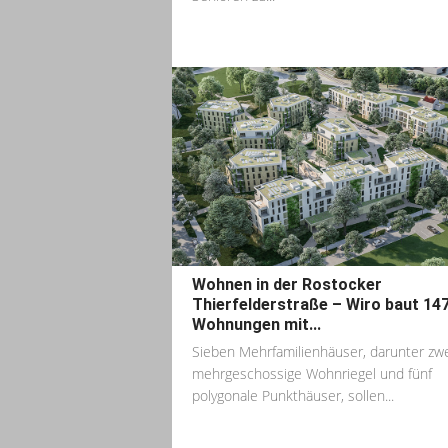
Wohnen in der Rostocker
Thierfelderstraße – Wiro baut 14
Wohnungen mit...
Sieben Mehrfamilienhäuser, darunter zw
mehrgeschossige Wohnriegel und fünf
polygonale Punkthäuser, sollen...