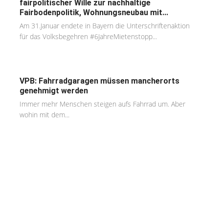
fairpolitischer Wille zur nachhaltige
Fairbodenpolitik, Wohnungsneubau mit...
Am 31.Januar endete in Bayern die Unterschriftenaktion
für das Volksbegehren #6JahreMietenstopp...
VPB: Fahrradgaragen müssen mancherorts
genehmigt werden
Immer mehr Menschen steigen aufs Fahrrad um. Aber
wohin mit dem...