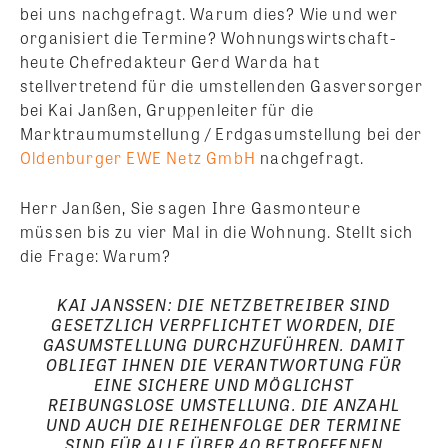
bei uns nachgefragt. Warum dies? Wie und wer
organisiert die Termine? Wohnungswirtschaft-
heute Chefredakteur Gerd Warda hat
stellvertretend für die umstellenden Gasversorger
bei Kai Janßen, Gruppenleiter für die
Marktraumumstellung / Erdgasumstellung bei der
Oldenburger EWE Netz GmbH
nachgefragt.
Herr Janßen, Sie sagen Ihre Gasmonteure
müssen bis zu vier Mal in die Wohnung. Stellt sich
die Frage: Warum?
KAI JANSSEN: DIE NETZBETREIBER SIND G
ESETZLICH VERPFLICHTET WORDEN, DIE G
ASUMSTELLUNG DURCHZUFÜHREN. DAMIT O
BLIEGT IHNEN DIE VERANTWORTUNG FÜR E
INE SICHERE UND MÖGLICHST R
EIBUNGSLOSE UMSTELLUNG. DIE ANZAHL U
ND AUCH DIE REIHENFOLGE DER TERMINE S
IND FÜR ALLE ÜBER 40 BETROFFENEN N