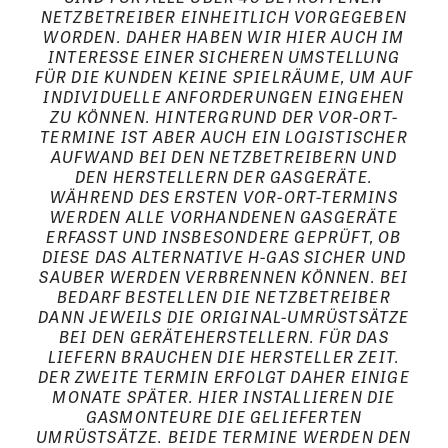
ETZBETREIBER EINHEITLICH VORGEGEBEN W
ORDEN. DAHER HABEN WIR HIER AUCH IM I
NTERESSE EINER SICHEREN UMSTELLUNG F
ÜR DIE KUNDEN KEINE SPIELRÄUME, UM AUF I
NDIVIDUELLE ANFORDERUNGEN EINGEHEN Z
U KÖNNEN. HINTERGRUND DER VOR-ORT-T
ERMINE IST ABER AUCH EIN LOGISTISCHER A
UFWAND BEI DEN NETZBETREIBERN UND D
EN HERSTELLERN DER GASGERÄTE. W
ÄHREND DES ERSTEN VOR-ORT-TERMINS W
ERDEN ALLE VORHANDENEN GASGERÄTE E
RFASST UND INSBESONDERE GEPRÜFT, OB D
IESE DAS ALTERNATIVE H-GAS SICHER UND S
AUBER WERDEN VERBRENNEN KÖNNEN. BEI B
EDARF BESTELLEN DIE NETZBETREIBER D
ANN JEWEILS DIE ORIGINAL-UMRÜSTSÄTZE B
EI DEN GERÄTEHERSTELLERN. FÜR DAS L
IEFERN BRAUCHEN DIE HERSTELLER ZEIT. D
ER ZWEITE TERMIN ERFOLGT DAHER EINIGE M
ONATE SPÄTER. HIER INSTALLIEREN DIE G
ASMONTEURE DIE GELIEFERTEN U
MRÜSTSÄTZE. BEIDE TERMINE WERDEN DEN K