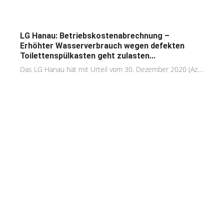
LG Hanau: Betriebskostenabrechnung –
Erhöhter Wasserverbrauch wegen defekten
Toilettenspülkasten geht zulasten...
Das LG Hanau hat mit Urteil vom 30. Dezember 2020 (Az....