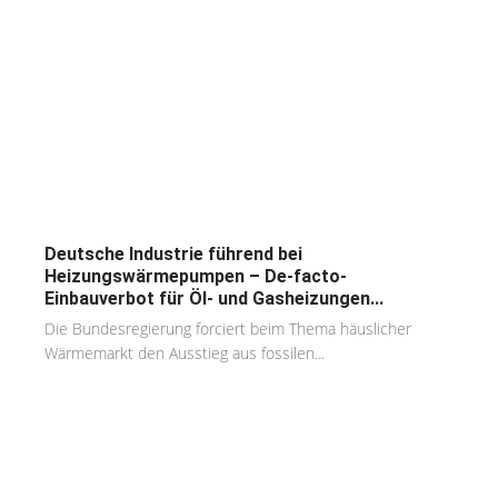
Deutsche Industrie führend bei
Heizungswärmepumpen – De-facto-
Einbauverbot für Öl- und Gasheizungen...
Die Bundesregierung forciert beim Thema häuslicher
Wärmemarkt den Ausstieg aus fossilen...