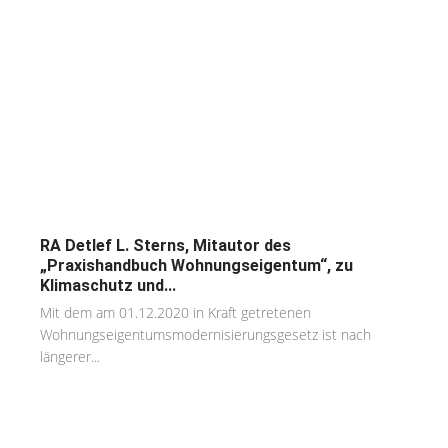
RA Detlef L. Sterns, Mitautor des
„Praxishandbuch Wohnungseigentum“, zu
Klimaschutz und...
Mit dem am 01.12.2020 in Kraft getretenen
Wohnungseigentumsmodernisierungsgesetz ist nach
längerer...