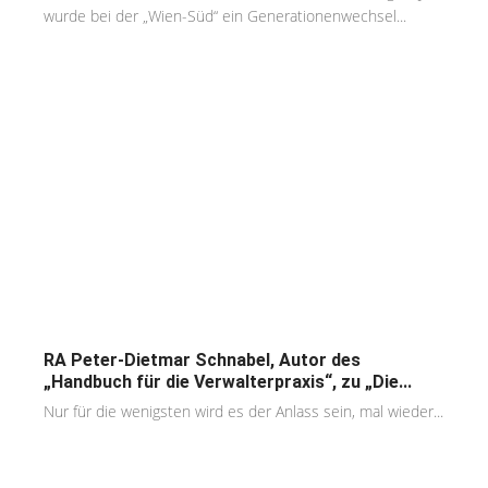
wurde bei der „Wien-Süd“ ein Generationenwechsel...
RA Peter-Dietmar Schnabel, Autor des
„Handbuch für die Verwalterpraxis“, zu „Die...
Nur für die wenigsten wird es der Anlass sein, mal wieder...