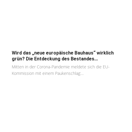
Wird das „neue europäische Bauhaus“ wirklich
grün? Die Entdeckung des Bestandes...
Mitten in der Corona-Pandemie meldete sich die EU-
Kommission mit einem Paukenschlag:...