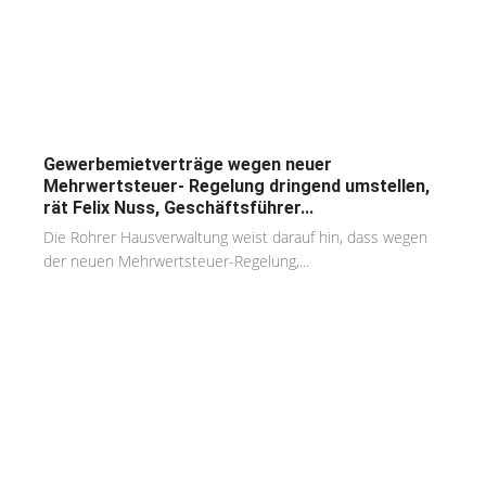
Gewerbemietverträge wegen neuer
Mehrwertsteuer- Regelung dringend umstellen,
rät Felix Nuss, Geschäftsführer...
Die Rohrer Hausverwaltung weist darauf hin, dass wegen
der neuen Mehrwertsteuer-Regelung,...