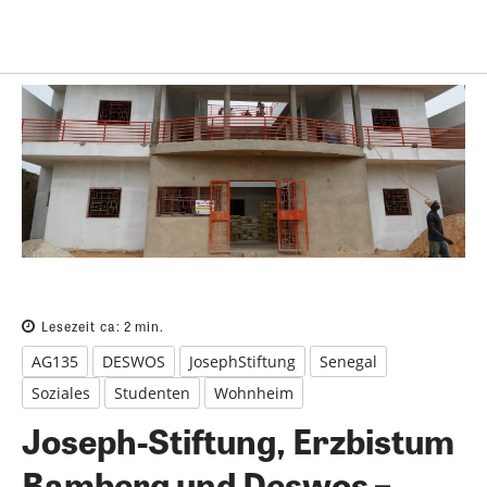
Lesezeit ca:
2
min.
AG135
DESWOS
JosephStiftung
Senegal
Soziales
Studenten
Wohnheim
Joseph-Stiftung, Erzbistum
Bamberg und Deswos –