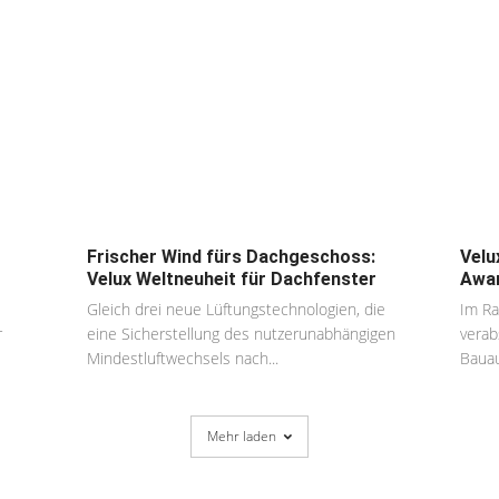
Frischer Wind fürs Dachgeschoss:
Velu
Velux Weltneuheit für Dachfenster
Awa
Gleich drei neue Lüftungstechnologien, die
Im Ra
r
eine Sicherstellung des nutzerunabhängigen
verab
Mindestluftwechsels nach...
Bauau
Mehr laden