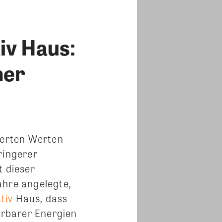
iv Haus:
her
ierten Werten
ringerer
 dieser
ahre angelegte,
tiv
Haus,
dass
rbarer Energien