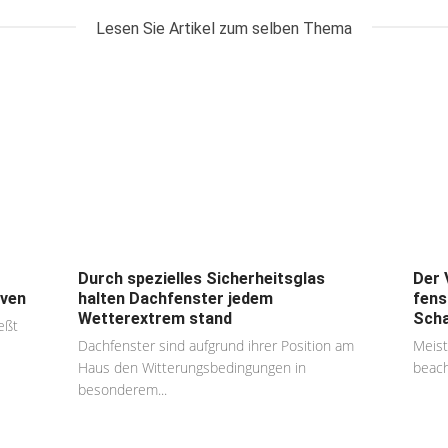
Lesen Sie Artikel zum selben Thema
Durch spezielles Sicherheitsglas
Der 
iven
halten Dachfenster jedem
fens
Wetterextrem stand
Scha
eßt
Dachfenster sind aufgrund ihrer Position am
Meist
Haus den Witterungsbedingungen in
beach
besonderem...