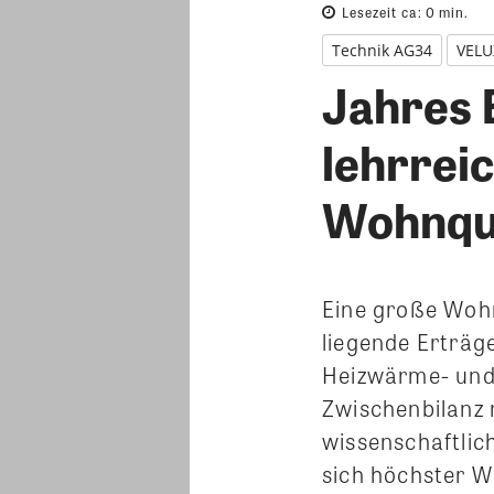
Lesezeit ca:
0
min.
Technik AG34
VELU
Jahres B
lehrrei
Wohnqua
Eine große Wohn
liegende Erträg
Heizwärme- und
Zwischenbilanz 
wissenschaftlic
sich höchster 