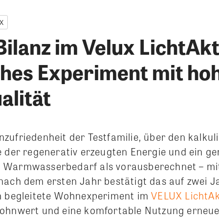
X
ilanz im Velux LichtAkt
ches Experiment mit ho
lität
zufriedenheit der Testfamilie, über den kalkul
e der regenerativ erzeugten Energie und ein ge
 Warmwasserbedarf als vorausberechnet – mit
nach dem ersten Jahr bestätigt das auf zwei J
h begleitete Wohnexperiment im
VELUX LichtAk
Wohnwert und eine komfortable Nutzung erneue