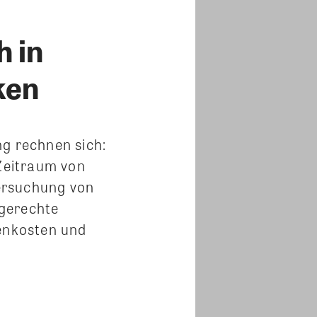
h in
ken
g rechnen sich:
Zeitraum von
ersuchung von
sgerechte
enkosten und