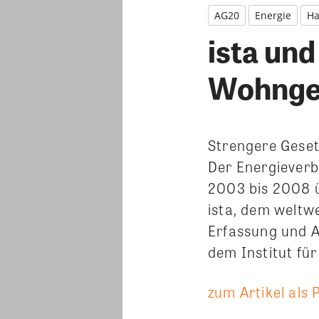
AG20
Energie
Ha
ista un
Wohngeb
Strengere Gese
Der Energiever
2003 bis 2008 
ista, dem weltw
Erfassung und 
dem Institut fü
zum Artikel als 