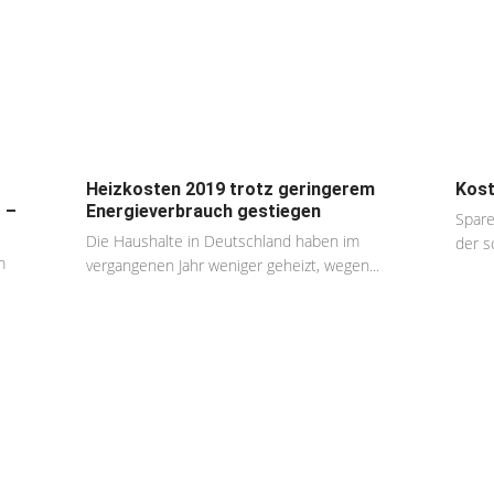
Heizkosten 2019 trotz geringerem
Kost
 –
Energieverbrauch gestiegen
Spare
Die Haushalte in Deutschland haben im
der s
m
vergangenen Jahr weniger geheizt, wegen...