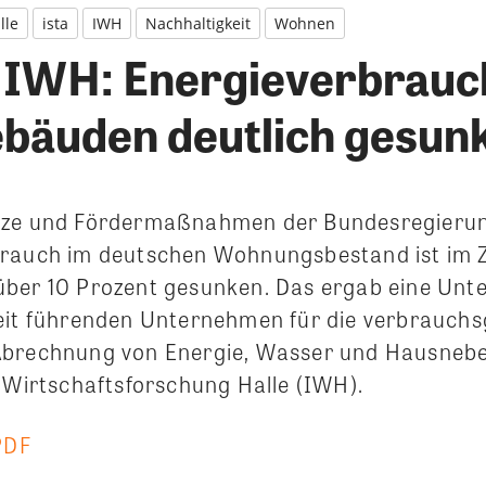
lle
ista
IWH
Nachhaltigkeit
Wohnen
d IWH: Energieverbrauc
äuden deutlich gesun
tze und Fördermaßnahmen der Bundesregierun
brauch im deutschen Wohnungsbestand ist im 
über 10 Prozent gesunken.
Das ergab eine Unt
eit führenden Unternehmen für die verbrauch
Abrechnung von Energie, Wasser und Hausneb
r Wirtschaftsforschung Halle (IWH).
PDF