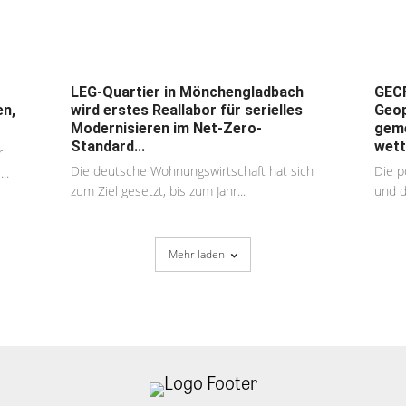
LEG-Quartier in Mönchengladbach
GECF
en,
wird erstes Reallabor für serielles
Geop
Modernisieren im Net-Zero-
geme
Standard...
wett
r
Die deutsche Wohnungswirtschaft hat sich
Die p
..
zum Ziel gesetzt, bis zum Jahr...
und d
Mehr laden