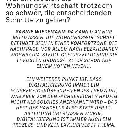
Wohnungswirtschaft trotzdem
so schwer, die entscheidenden
Schritte zu gehen?
SABINE WIEDEMANN:
DA KANN MAN NUR
MUTMASSEN. DIE WOHNUNGSWIRTSCHAFT B
EFINDET SICH IN EINER KOMFORTZONE, DIE N
ACHFRAGE, VOR ALLEM NACH BEZAHLBAREN W
OHNRAUM, STEIGT, GLEICHZEITIG SIND DIE I
T-KOSTEN GRUNDSÄTZLICH SCHON AUF E
INEM HOHEN NIVEAU.
EIN WEITERER PUNKT IST, DASS
DIGITALISIERUNG IMMER EIN
FACHBEREICHSÜBERGREIFENDES THEMA IST,
WAS ABER VON DEN FACHBEREICHEN HÄUFIG
NICHT ALS SOLCHES ANERKANNT WIRD – DAS
HEFT DES HANDELNS ALSO STETS DER IT-
ABTEILUNG ÜBERLASSEN WURDE.
DIGITALISIERUNG IST IMMER AUCH EIN
PROZESS- UND KEIN EXKLUSIVES IT-THEMA.