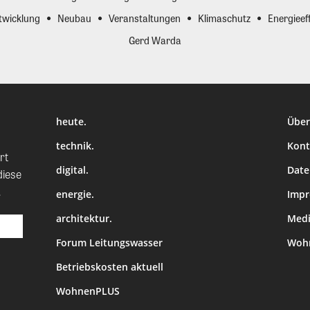
twicklung
Neubau
Veranstaltungen
Klimaschutz
Energieeff
Gerd Warda
heute.
Über
technik.
Kont
rt
digital.
Date
diese
.
energie.
Imp
architektur.
Medi
Forum Leitungswasser
Wohn
Betriebskosten aktuell
WohnenPLUS