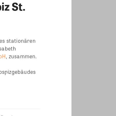
iz St.
es stationären
isabeth
mbH
, zusammen.
Hospizgebäudes