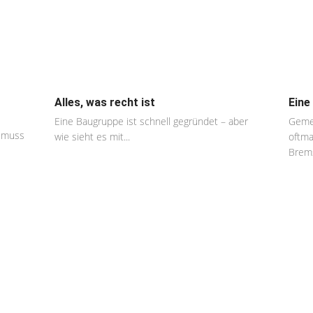
Alles, was recht ist
Eine
Eine Baugruppe ist schnell gegründet – aber
Gemei
t muss
wie sieht es mit...
oftma
Brems