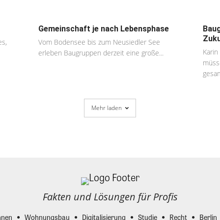
Gemeinschaft je nach Lebensphase
Baug
Zuku
es,
Vom Bodensee bis zum Neusiedler See
Karin
erleben Baugruppen derzeit eine große...
müsse
gesam
Mehr laden
Fakten und Lösungen für Profis
nen
Wohnungsbau
Digitalisierung
Studie
Recht
Berlin