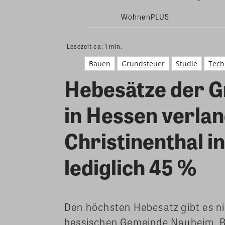
WohnenPLUS
Lesezeit ca:
1
min.
Bauen
Grundsteuer
Studie
Tech
Hebesätze der 
in Hessen verla
Christinenthal i
lediglich 45 %
Den höchsten Hebesatz gibt es ni
hessischen Gemeinde Nauheim. Be