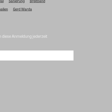
ial
Sanierung
Breitband
alien
Gerd Warda
n diese Anmeldung jederzeit