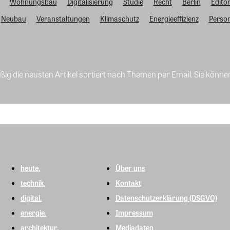
Wohnungsbau
Digitalisierung
Studie
Recht
Berlin
Editor
Neubau
Veranstaltungen
Klimaschutz
Energieeffizienz
Person
ig die neusten Artikel sortiert nach Themen per Email. Sie könne
heute.
Über uns
technik.
Kontakt
digital.
Datenschutzerklärung (DSGVO)
energie.
Impressum
architektur.
Mediadaten