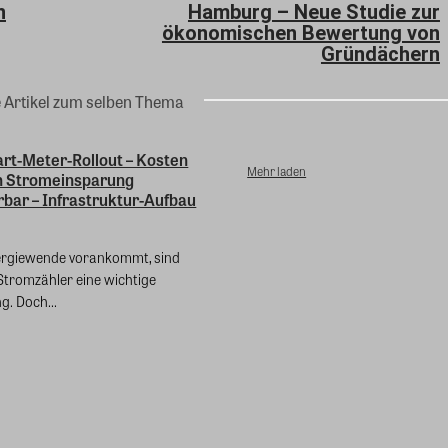
n
Hamburg – Neue Studie zur
ökonomischen Bewertung von
Gründächern
e Artikel zum selben Thema
art-Meter-Rollout – Kosten
Mehr laden
h Stromeinsparung
bar – Infrastruktur-Aufbau
ergiewende vorankommt, sind
“ Stromzähler eine wichtige
g. Doch...