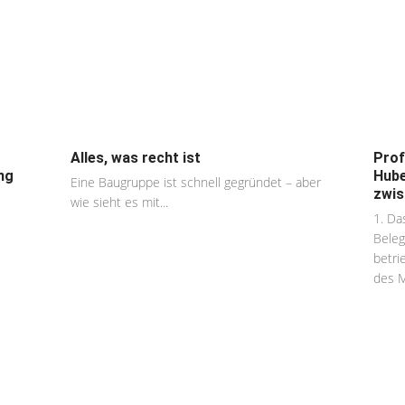
Alles, was recht ist
Prof
ng
Hube
Eine Baugruppe ist schnell gegründet – aber
zwis
wie sieht es mit...
1. Da
Beleg
betri
des Mi