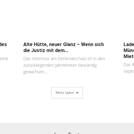
des
Alte Hütte, neuer Glanz – Wenn sich
Lade
die Justiz mit dem...
Münc
Miet
 eine
Das Interesse am Denkmalschutz ist in den
Das A
zurückliegenden Jahrzehnten beständig
Septe
gewachsen....
Mehr laden