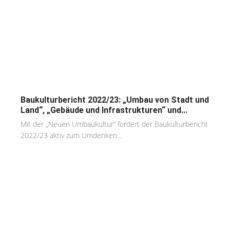
Baukulturbericht 2022/23: „Umbau von Stadt und
Land“, „Gebäude und Infrastrukturen“ und...
Mit der „Neuen Umbaukultur“ fordert der Baukulturbericht
2022/23 aktiv zum Umdenken...