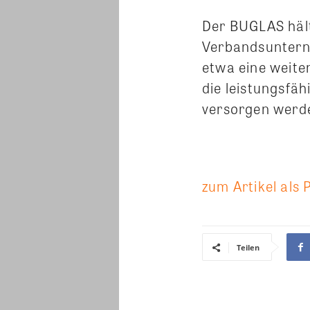
Der BUGLAS hält
Verbandsuntern
etwa eine weite
die leistungsfä
versorgen werd
zum Artikel als 
Teilen