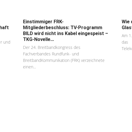
Einstimmiger FRK-
Wie 
haft
Mitgliederbeschluss: TV-Programm
Glas
BILD wird nicht ins Kabel eingespeist –
Am 1.
TKG-Novelle...
r und
das
Der 24. Breitbandkongress des
Telek
Fachverbandes Rundfunk- und
BreitbandKommunikation (FRK) verzeichnete
einen...