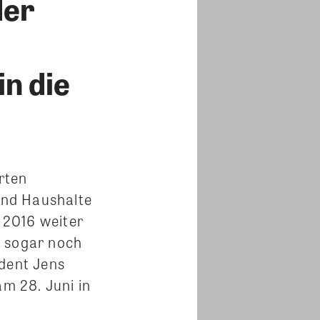
der
in die
rten
und Haushalte
e 2016 weiter
e sogar noch
ident Jens
m 28. Juni in