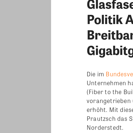
Glasfas
Politik 
Breitban
Gigabit
Die im
Bundesve
Unternehmen ha
(Fiber to the Bu
vorangetrieben 
erhöht. Mit die
Prautzsch das S
Norderstedt.