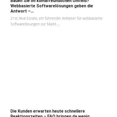
Bauen Sie im klimafreundlichen Umfeld?
Webbasierte Softwarelösungen geben die
Antwort –...
21st Real Estate, ein führender Anbieter für webbasierte
Softwarelösungen zur Markt-...
Die Kunden erwarten heute schnellere
Reaktionszeiten – FAQ bringen da wenig....