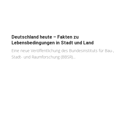
Deutschland heute – Fakten zu
Lebensbedingungen in Stadt und Land
Eine neue Veröffentlichung des Bundesinstituts für Bau-,
Stadt- und Raumforschung (BBSR)...