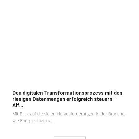
Den digitalen Transformationsprozess mit den
riesigen Datenmengen erfolgreich steuern –
Alf...
Mit Blick auf die vielen Herausforderungen in der Branche,
wie Energieeffizienz,...