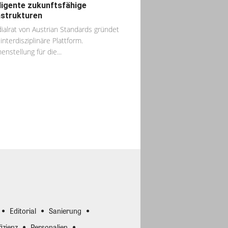
lligente zukunftsfähige
astrukturen
dialrat von Austrian Standards gründet
interdisziplinäre Plattform.
enstellung für die...
Editorial
Sanierung
izienz
Personalien