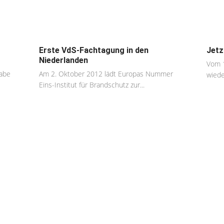
Erste VdS-Fachtagung in den
Jetz
Niederlanden
Vom 1
gabe
Am 2. Oktober 2012 lädt Europas Nummer
wieder
Eins-Institut für Brandschutz zur...