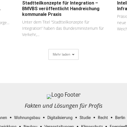
Stadtteilkonzepte für Integration –
Inte
.
BMVBS veröffentlicht Handreichung
Infr
kommunale Praxis
Präsi
Unter dem Titel “Stadtteilkonzepte für
ge...
neue 
Integration” haben das Bundesministerium für
Weich
Verkehr,...
Mehr laden
Fakten und Lösungen für Profis
nen
Wohnungsbau
Digitalisierung
Studie
Recht
Berlin
twicklung
Neubau
Veranstaltungen
Klimaschutz
Energieeff