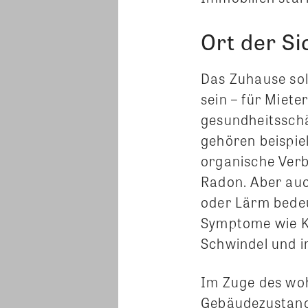
Ort der Si
Das Zuhause sol
sein – für Miete
gesundheitsschä
gehören beispie
organische Verb
Radon. Aber auc
oder Lärm bedeu
Symptome wie Ko
Schwindel und i
Im Zuge des wo
Gebäudezustand 