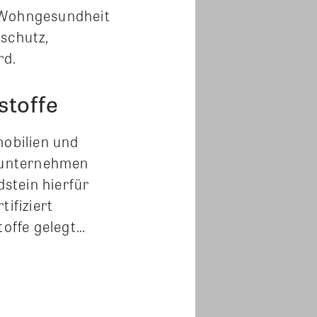
r Wohngesundheit
lschutz,
rd.
stoffe
obilien und
sunternehmen
dstein hierfür
ifiziert
offe gelegt…