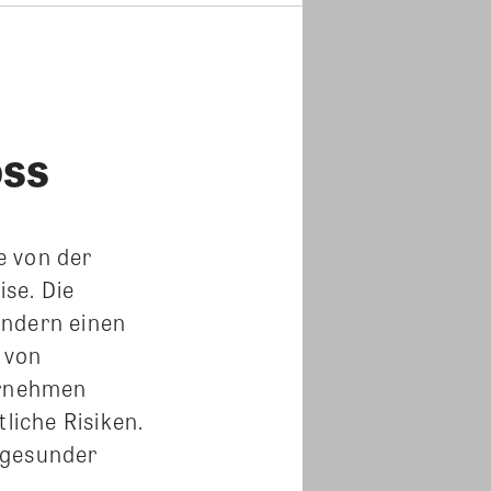
oss
e von der
se. Die
indern einen
 von
ernehmen
liche Risiken.
ngesunder