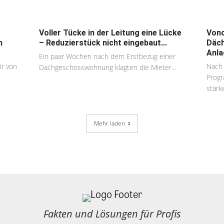
Voller Tücke in der Leitung eine Lücke
Vono
h
– Reduzierstück nicht eingebaut...
Däch
Anla
Ein paar Wochen nach dem Erstbezug einer
r von
Nach 
Dachgeschosswohnung klagten die Mieter...
Progr
stärke
Mehr laden
Fakten und Lösungen für Profis