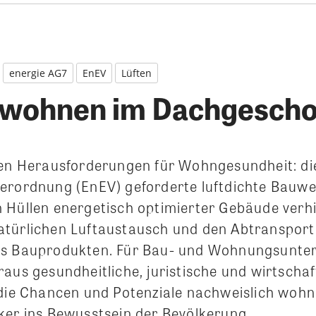
energie AG7
EnEV
Lüften
 wohnen im Dachgesch
len Herausforderungen für Wohngesundheit: di
erordnung (EnEV) geforderte luftdichte Bauwei
 Hüllen energetisch optimierter Gebäude verh
türlichen Luftaustausch und den Abtransport
us Bauprodukten. Für Bau- und Wohnungsunt
aus gesundheitliche, juristische und wirtschaft
 die Chancen und Potenziale nachweislich woh
ker ins Bewusstsein der Bevölkerung.