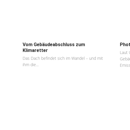
Vom Gebäudeabschluss zum
Phot
Klimaretter
Laut 
Das Dach befindet sich im Wandel – und mit
Gebäu
ihm die...
Emiss