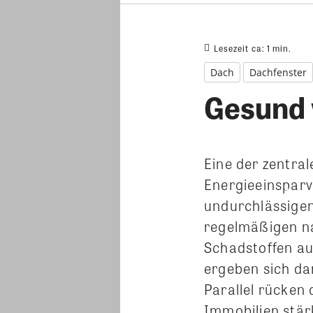
Lesezeit ca:
1
min.
Dach
Dachfenster
Gesund
Eine der zentra
Energieeinsparv
undurchlässigen
regelmäßigen na
Schadstoffen a
ergeben sich dar
Parallel rücken
Immobilien stär