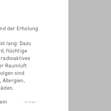
und der Erholung
st lang: Dazu
, flüchtige
 radioaktives
er Raumluft
Folgen sind
Allergien,
häden.
ein
- Anzeige -