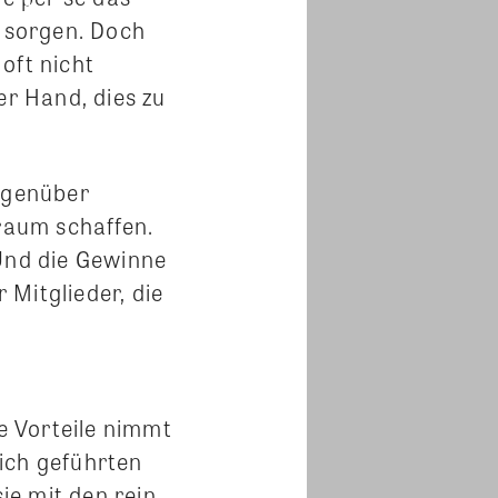
 sorgen. Doch
oft nicht
er Hand, dies zu
gegenüber
nraum schaffen.
. Und die Gewinne
Mitglieder, die
re Vorteile nimmt
lich geführten
ie mit den rein