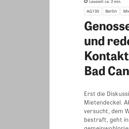
Lesezeit ca:
2
min.
AG130
Berlin
Mi
Genosse
und red
Kontakt
Bad Can
Erst die Diskuss
Mietendeckel. Akt
versucht, dem W
bestraft, geht i
gemeinwohlorien