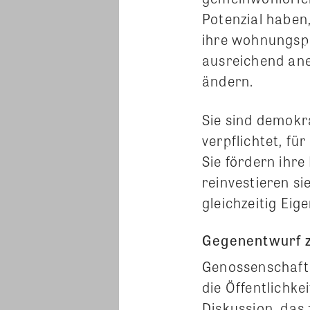
Potenzial habe
ihre wohnungspo
ausreichend aner
ändern.
Sie sind demokr
verpflichtet, f
Sie fördern ihre
reinvestieren s
gleichzeitig Eig
Gegenentwurf z
Genossenschaften
die Öffentlichke
Diskussion, das 