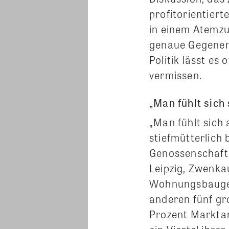
profitorientie
in einem Atemzu
genaue Gegenen
Politik lässt e
vermissen.
„Man fühlt sich
„Man fühlt sic
stiefmütterlich
Genossenschaft
Leipzig, Zwenka
Wohnungsbaugen
anderen fünf gr
Prozent Markta