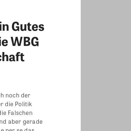
in Gutes
die WBG
chaft
ch noch der
r die Politik
ie Falschen
sind aber gerade
e per se das