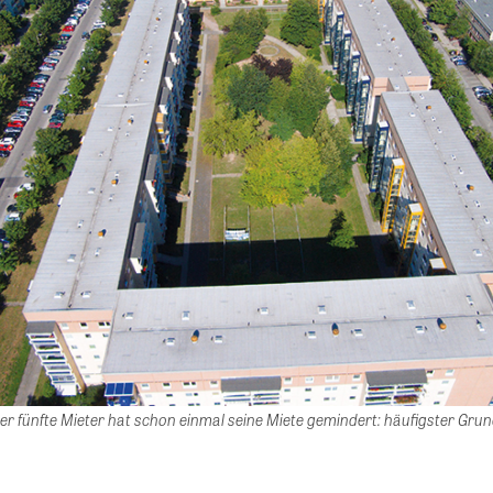
r fünfte Mieter hat schon einmal seine Miete gemindert: häufigster Gru