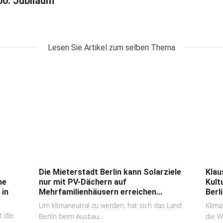
0. Jubiläum
Lesen Sie Artikel zum selben Thema
Die Mieterstadt Berlin kann Solarziele
Klau
he
nur mit PV-Dächern auf
Kult
in
Mehrfamilienhäusern erreichen...
Berl
Um klimaneutral zu werden, hat sich das Land
Klima
t die
Berlin beim Ausbau...
die W