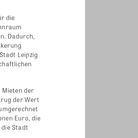
r die
ohnraum
en. Dadurch,
lkerung
Stadt Leipzig
chaftlichen
n Mieten der
trug der Wert
h umgerechnet
onen Euro, die
 die Stadt