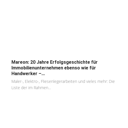
Mareon: 20 Jahre Erfolgsgeschichte für
Immobilienunternehmen ebenso wie für
Handwerker –...
Maler-, Elektro-, Fliesenlegerarbeiten und vieles mehr: Die
Liste der im Rahmen...