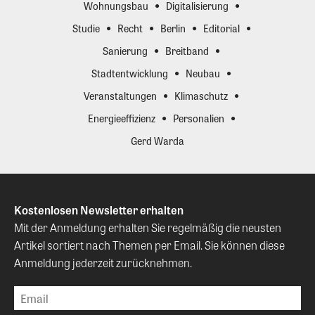
Wohnungsbau
Digitalisierung
Studie
Recht
Berlin
Editorial
Sanierung
Breitband
Stadtentwicklung
Neubau
Veranstaltungen
Klimaschutz
Energieeffizienz
Personalien
Gerd Warda
Kostenlosen Newsletter erhalten
Mit der Anmeldung erhalten Sie regelmäßig die neusten
Artikel sortiert nach Themen per Email. Sie können diese
Anmeldung jederzeit zurücknehmen.