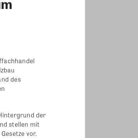
um
fffachhandel
lzbau
and des
en
Hintergrund der
d stellen mit
Gesetze vor.