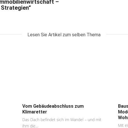
mmobilienwirtschaft –
 Strategien“
Lesen Sie Artikel zum selben Thema
Vom Gebäudeabschluss zum
Baus
Klimaretter
Mode
Wohn
Das Dach befindet sich im Wandel – und mit
Mit e
ihm die...