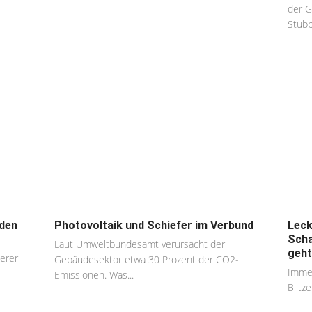
der G
Stubbe
rden
Photovoltaik und Schiefer im Verbund
Leck
Scha
Laut Umweltbundesamt verursacht der
geht.
ßerer
Gebäudesektor etwa 30 Prozent der CO2-
Immer
Emissionen. Was...
Blitze