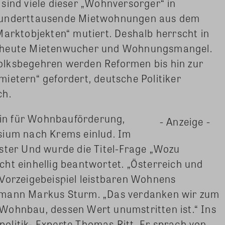
sind viele dieser „Wohnversorger“ in
 hunderttausende Mietwohnungen aus dem
Marktobjekten“ mutiert. Deshalb herrscht in
n heute Mietenwucher und Wohnungsmangel.
olksbegehren werden Reformen bis hin zur
ietern“ gefordert, deutsche Politiker
ch.
rein für Wohnbauförderung,
- Anzeige -
sium nach Krems einlud. Im
ster Und wurde die Titel-Frage „Wozu
ht einhellig beantwortet. „Österreich und
 Vorzeigebeispiel leistbaren Wohnens
bmann Markus Sturm. „Das verdanken wir zum
Wohnbau, dessen Wert unumstritten ist.“ Ins
olitik- Experte Thomas Ritt. Er sprach von