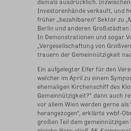
damals ausdrücklich. Inzwischen 
Investorenhände verkauft, und
früher „bezahlbaren“ Sektor zu „
Berlin und anderen Großstädte
In Demonstrationen und sogar V
„Vergesellschaftung von Großverm
trauern der Gemeinnützigkeit na
Ein aufgelegter Elfer für den Ve
welcher im April zu einem Sympo
ehemaligen Kirchenschiff des Klo
Gemeinnützigkeit?“ dann auch rec
vor allem Wien werden gerne als
herangezogen“, erklärte vwbf-O
großen Teil dem gemeinnützigen 
gleiche Horn stieß AK-Kommunalp