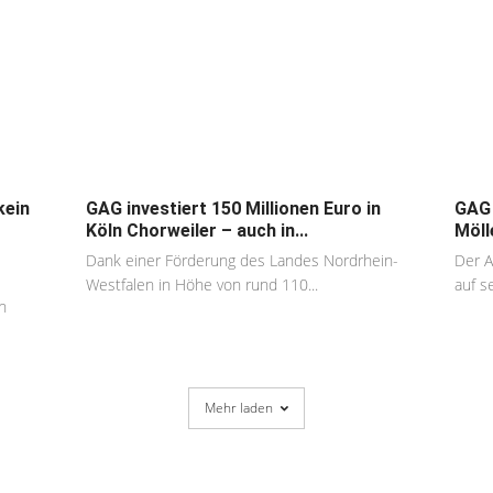
kein
GAG investiert 150 Millionen Euro in
GAG 
Köln Chorweiler – auch in...
Möll
Dank einer Förderung des Landes Nordrhein-
Der A
Westfalen in Höhe von rund 110...
auf se
n
Mehr laden