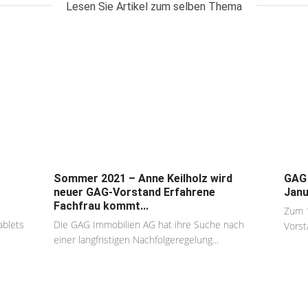
Lesen Sie Artikel zum selben Thema
Sommer 2021 – Anne Keilholz wird
GAG 
neuer GAG-Vorstand Erfahrene
Janu
Fachfrau kommt...
Zum 1
ablets
Die GAG Immobilien AG hat ihre Suche nach
Vorst
einer langfristigen Nachfolgeregelung...