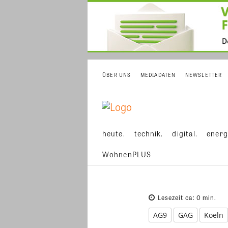
ÜBER UNS
MEDIADATEN
NEWSLETTER
heute.
technik.
digital.
energ
WohnenPLUS
Lesezeit ca:
0
min.
AG9
GAG
Koeln