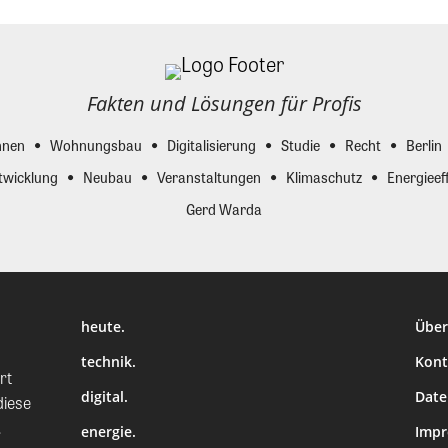
Fakten und Lösungen für Profis
nen
Wohnungsbau
Digitalisierung
Studie
Recht
Berlin
twicklung
Neubau
Veranstaltungen
Klimaschutz
Energieeff
Gerd Warda
heute.
Über
technik.
Kont
rt
digital.
Date
diese
.
energie.
Imp