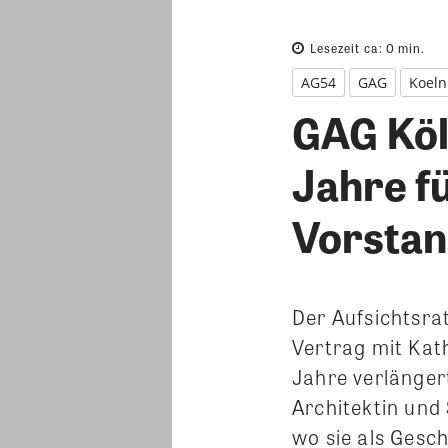
Lesezeit ca:
0
min.
AG54
GAG
Koeln
GAG Köl
Jahre f
Vorsta
Der Aufsichtsra
Vertrag mit Kath
Jahre verlängert
Architektin und
wo sie als Gesch