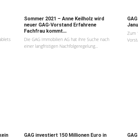
Sommer 2021 – Anne Keilholz wird
GAG 
neuer GAG-Vorstand Erfahrene
Janu
Fachfrau kommt...
Zum 1
ablets
Die GAG Immobilien AG hat ihre Suche nach
Vorst
einer langfristigen Nachfolgeregelung...
kein
GAG investiert 150 Millionen Euro in
GAG 