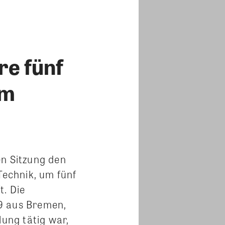
re fünf
im
en Sitzung den
Technik, um fünf
t. Die
9 aus Bremen,
lung tätig war,