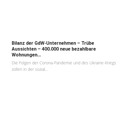
Bilanz der GdW-Unternehmen – Trübe
Aussichten – 400.000 neue bezahlbare
Wohnungen...
Die Folgen der Corona-Pandemie und des Ukraine-Kriegs
zollen in der sozial...