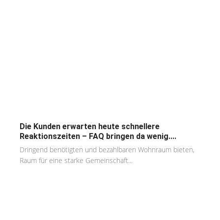
Die Kunden erwarten heute schnellere
Reaktionszeiten – FAQ bringen da wenig....
Dringend benötigten und bezahlbaren Wohnraum bieten,
Raum für eine starke Gemeinschaft...