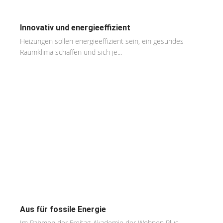
Innovativ und energieeffizient
Heizungen sollen energieeffizient sein, ein gesundes
Raumklima schaffen und sich je...
Aus für fossile Energie
Im Rahmen der Freitag-Akademie der Wohnen Plus