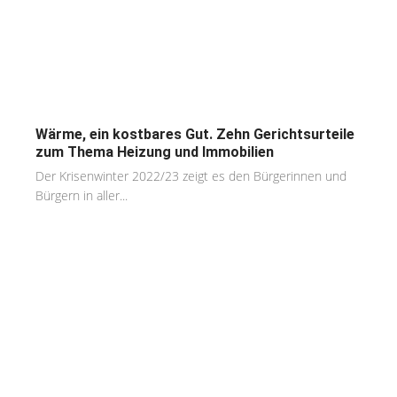
Wärme, ein kostbares Gut. Zehn Gerichtsurteile
zum Thema Heizung und Immobilien
Der Krisenwinter 2022/23 zeigt es den Bürgerinnen und
Bürgern in aller...