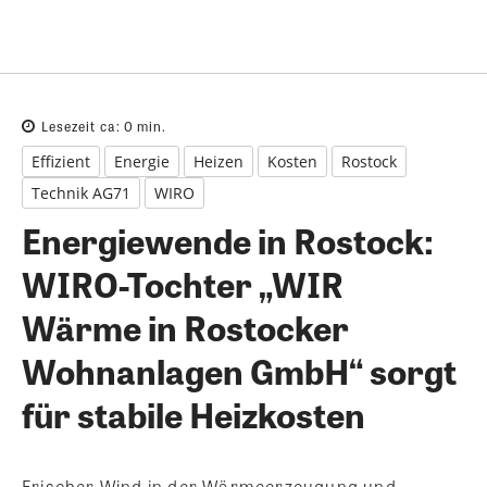
Lesezeit ca:
0
min.
Effizient
Energie
Heizen
Kosten
Rostock
Technik AG71
WIRO
Energiewende in Rostock:
WIRO-Tochter „WIR
Wärme in Rostocker
Wohnanlagen GmbH“ sorgt
für stabile Heizkosten
Frischer Wind in der Wärmeerzeugung und -