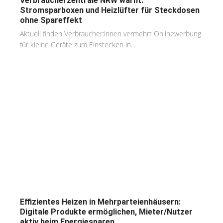
Verbraucherzentrale NRW warnt:
Stromsparboxen und Heizlüfter für Steckdosen
ohne Spareffekt
Aktuell finden Verbraucher:innen vermehrt Onlinewerbung
für kleine Geräte zum Einstecken in...
Effizientes Heizen in Mehrparteienhäusern:
Digitale Produkte ermöglichen, Mieter/Nutzer
aktiv beim Energiesparen...