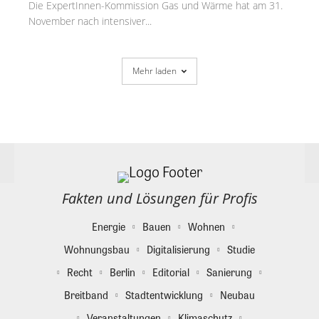
Die ExpertInnen-Kommission Gas und Wärme hat am 31.
November nach intensiver...
Mehr laden
Fakten und Lösungen für Profis
Energie
Bauen
Wohnen
Wohnungsbau
Digitalisierung
Studie
Recht
Berlin
Editorial
Sanierung
Breitband
Stadtentwicklung
Neubau
Veranstaltungen
Klimaschutz