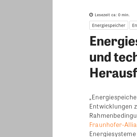
Lesezeit ca:
0
min.
Energiespeicher
En
Energies
und tec
Heraus
„Energiespeiche
Entwicklungen z
Rahmenbedingung
Fraunhofer-Alli
Energiesysteme 