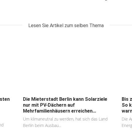
Lesen Sie Artikel zum selben Thema
osten
Die Mieterstadt Berlin kann Solarziele
Bis 
nur mit PV-Dächern auf
So k
Mehrfamilienhäusern erreichen...
warm
Um klimaneutral zu werden, hat sich das Land
Die A
nd
Berlin beim Ausbau...
Energ