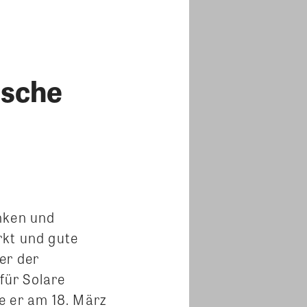
ische
enken und
rkt und gute
er der
für Solare
e er am 18. März