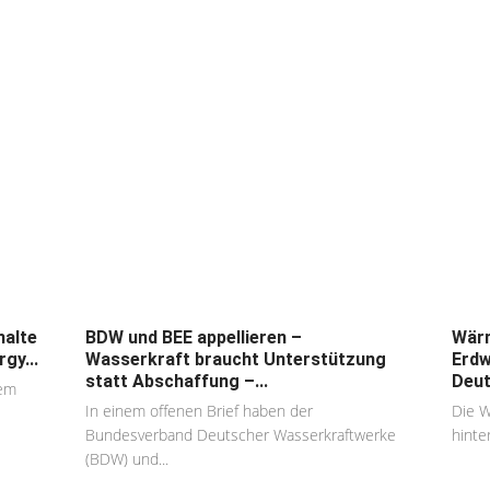
halte
BDW und BEE appellieren –
Wärm
gy...
Wasserkraft braucht Unterstützung
Erd
statt Abschaffung –...
Deut
dem
In einem offenen Brief haben der
Die 
Bundesverband Deutscher Wasserkraftwerke
hinte
(BDW) und...