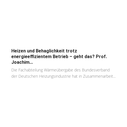
Heizen und Behaglichkeit trotz
energieeffizientem Betrieb – geht das? Prof.
Joachim...
Die Fachabteilung Wärmeübergabe des Bundesverband
der Deutschen Heizungsindustrie hat in Zusammenarbeit...