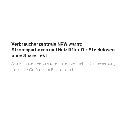
Verbraucherzentrale NRW warnt:
Stromsparboxen und Heizlüfter für Steckdosen
ohne Spareffekt
Aktuell finden Verbraucher:innen vermehrt Onlinewerbung
für kleine Geräte zum Einstecken in...