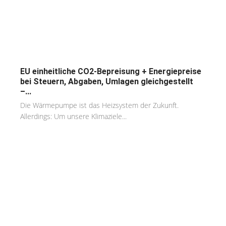
EU einheitliche CO2-Bepreisung + Energiepreise
bei Steuern, Abgaben, Umlagen gleichgestellt
–...
Die Wärmepumpe ist das Heizsystem der Zukunft.
Allerdings: Um unsere Klimaziele...