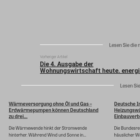
Teilen
Lesen Sie die 
Vorheriger Artikel
Die 4. Ausgabe der
Wohnungswirtschaft heute. energi
Lesen Si
Wärmeversorgung ohne Öl und Gas –
Deutsche In
Erdwärmepumpen können Deutschland
Heizungsw
zu drei...
Einbauverbo
Die Wärmewende hinkt der Stromwende
Die Bundesre
hinterher. Während Wind und Sonne in...
häuslicher W