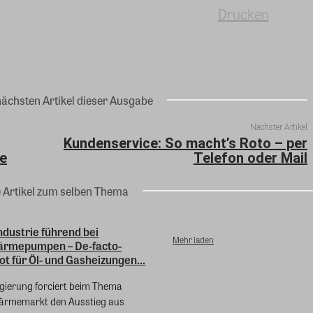
Drucken
nächsten Artikel dieser Ausgabe
Nächster Artikel
Kundenservice: So macht’s Roto – per
e
Telefon oder Mail
e Artikel zum selben Thema
dustrie führend bei
Mehr laden
ärmepumpen – De-facto-
t für Öl- und Gasheizungen...
gierung forciert beim Thema
ärmemarkt den Ausstieg aus