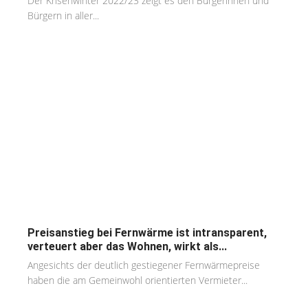
Der Krisenwinter 2022/23 zeigt es den Bürgerinnen und
Bürgern in aller...
Preisanstieg bei Fernwärme ist intransparent,
verteuert aber das Wohnen, wirkt als...
Angesichts der deutlich gestiegener Fernwärmepreise
haben die am Gemeinwohl orientierten Vermieter...