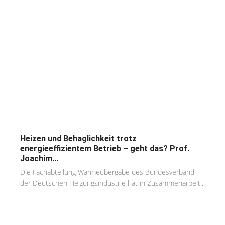
Heizen und Behaglichkeit trotz
energieeffizientem Betrieb – geht das? Prof.
Joachim...
Die Fachabteilung Wärmeübergabe des Bundesverband
der Deutschen Heizungsindustrie hat in Zusammenarbeit...