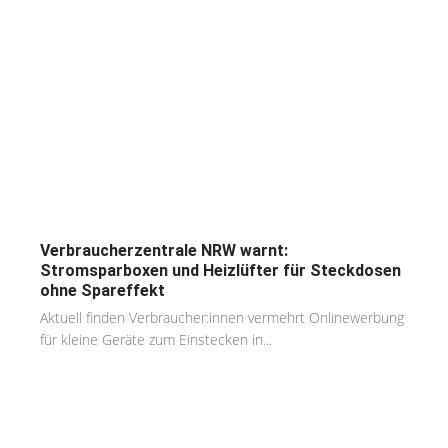
Verbraucherzentrale NRW warnt:
Stromsparboxen und Heizlüfter für Steckdosen
ohne Spareffekt
Aktuell finden Verbraucher:innen vermehrt Onlinewerbung
für kleine Geräte zum Einstecken in...