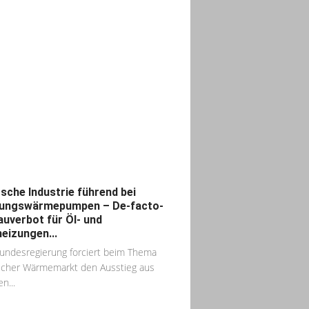
sche Industrie führend bei
ungswärmepumpen – De-facto-
auverbot für Öl- und
eizungen...
undesregierung forciert beim Thema
icher Wärmemarkt den Ausstieg aus
en...