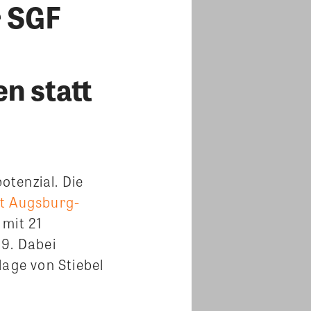
r SGF
 statt
tenzial. Die
t Augsburg-
 mit 21
9. Dabei
age von Stiebel