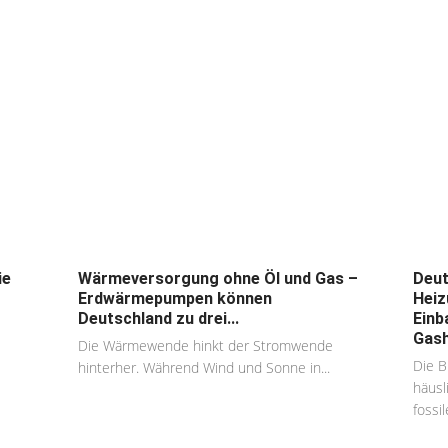
ie
Wärmeversorgung ohne Öl und Gas –
Deut
Erdwärmepumpen können
Heiz
Deutschland zu drei...
Einb
Gash
Die Wärmewende hinkt der Stromwende
Die B
hinterher. Während Wind und Sonne in...
häusl
fossil