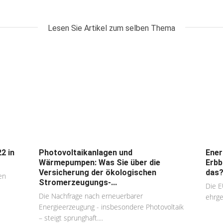
Lesen Sie Artikel zum selben Thema
2 in
Photovoltaikanlagen und
Ener
Wärmepumpen: Was Sie über die
Erbb
Versicherung der ökologischen
das
en
Stromerzeugungs-...
Die E
Die Nachfrage nach erneuerbarer
ehrge
Energieerzeugung - insbesondere Photovoltaik
– steigt sprunghaft....