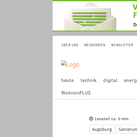
ÜBER UNS
MEDIADATEN
NEWSLETTER
heute.
technik.
digital.
energ
WohnenPLUS
Lesezeit ca:
0
min.
Augsburg
Sanieru