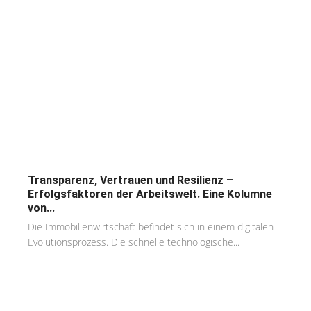
Transparenz, Vertrauen und Resilienz –
Erfolgsfaktoren der Arbeitswelt. Eine Kolumne
von...
Die Immobilienwirtschaft befindet sich in einem digitalen
Evolutionsprozess. Die schnelle technologische...