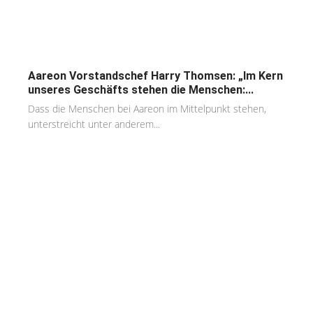
Aareon Vorstandschef Harry Thomsen: „Im Kern
unseres Geschäfts stehen die Menschen:...
Dass die Menschen bei Aareon im Mittelpunkt stehen,
unterstreicht unter anderem...