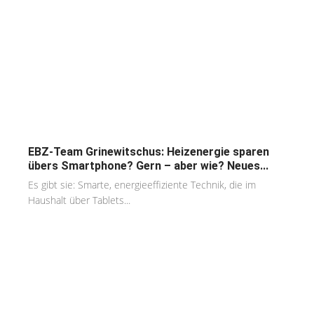
EBZ-Team Grinewitschus: Heizenergie sparen
übers Smartphone? Gern – aber wie? Neues...
Es gibt sie: Smarte, energieeffiziente Technik, die im
Haushalt über Tablets...