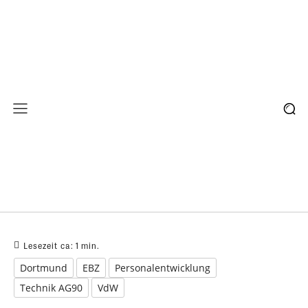
Lesezeit ca:
1
min.
Dortmund
EBZ
Personalentwicklung
Technik AG90
VdW