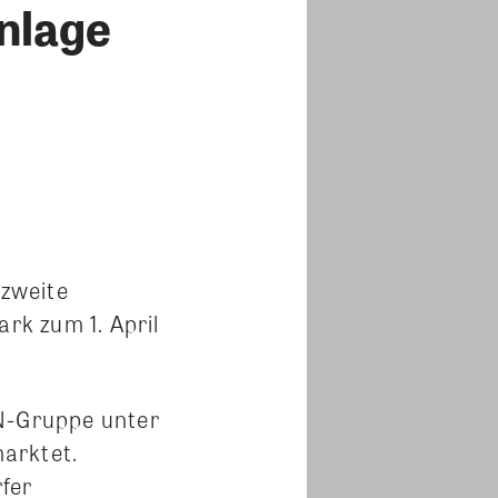
nlage
 zweite
rk zum 1. April
N-Gruppe unter
arktet.
fer