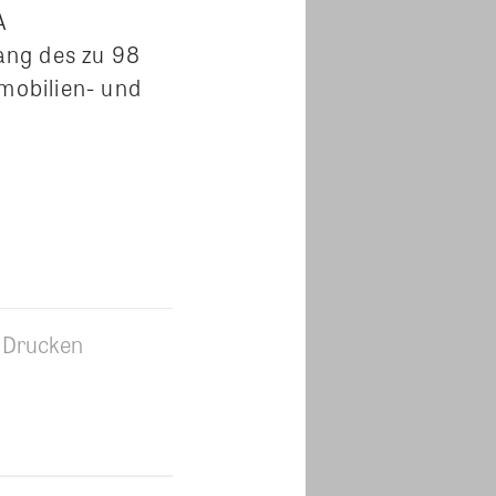
A
ang des zu 98
mmobilien- und
Drucken