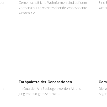
ber
Gemeinschaftliche Wohnformen sind auf dem
Eine 
...
Vormarsch. Die vorherrschende Wohnvariante
wie si
werden sie...
Farbpalette der Generationen
Geme
ern
Im Quartier Am Seebogen werden Alt und
Die W
Jung ebenso gemischt wie...
Argen