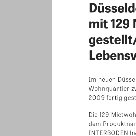
Düsseld
mit 129
gestell
Lebensv
Im neuen Düsseld
Wohnquartier zw
2009 fertig gest
Die 129 Mietwo
dem Produktname
INTERBODEN hat 