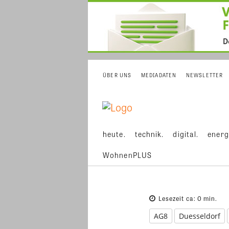
ÜBER UNS
MEDIADATEN
NEWSLETTER
heute.
technik.
digital.
energ
WohnenPLUS
Lesezeit ca:
0
min.
AG8
Duesseldorf