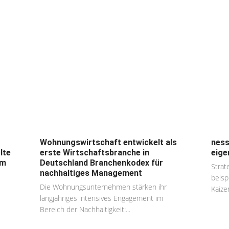
Wohnungswirtschaft entwickelt als
ness
lte
erste Wirtschaftsbranche in
eige
am
Deutschland Branchenkodex für
Strat
nachhaltiges Management
beis
Die Wohnungsunternehmen stärken ihr
Kaize
langjähriges intensives Engagement im
Bereich der Nachhaltigkeit:...