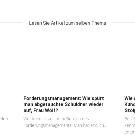
Lesen Sie Artikel zum selben Thema
Forderungsmanagement: Wie spürt
Wie 
man abgetauchte Schuldner wieder
Kund
auf, Frau Wolf?
Stol
ielen
Wer kennt es nicht im Bereich des
Besch
Forderungsmanagements: Man hat endlich...
kenn
emoti