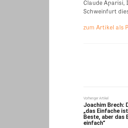
Claude Aparisi
Schweinfurt dies
zum Artikel als 
Teilen
Vorheriger Artikel
Joachim Brech: D
„das Einfache is
Beste, aber das 
einfach“