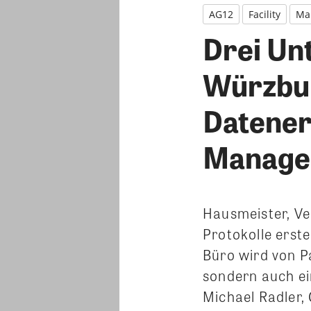
AG12
Facility
Ma
Drei Un
Würzbur
Datener
Manage
Hausmeister, Ve
Protokolle erst
Büro wird von P
sondern auch ein
Michael Radler,