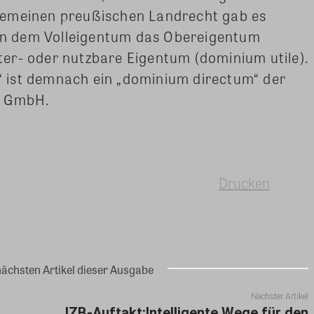
gemeinen preußischen Landrecht gab es
n dem Volleigentum das Obereigentum
er- oder nutzbare Eigentum (dominium utile).
 ist demnach ein „dominium directum“ der
n GmbH.
Drucken
nächsten Artikel dieser Ausgabe
Nächster Artikel
IZB-Auftakt:Intelligente Wege für den