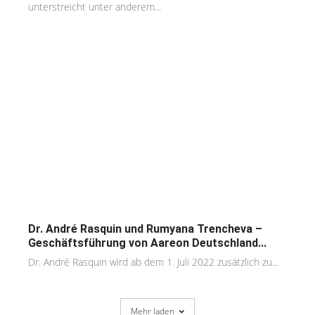
unterstreicht unter anderem...
Dr. André Rasquin und Rumyana Trencheva –
Geschäftsführung von Aareon Deutschland...
Dr. André Rasquin wird ab dem 1. Juli 2022 zusätzlich zu...
Mehr laden