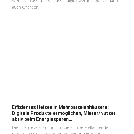
Wenn Schloss und Schlüssel digital werden, gibt es dann
auch Chancen...
Effizientes Heizen in Mehrparteienhäusern:
Digitale Produkte ermöglichen, Mieter/Nutzer
aktiv beim Energiesparen...
Die Energieversorgung und die sich vervielfachenden
Versorgungskosten stehen derzeit im Mittelpunkt...