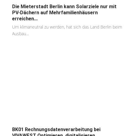
Die Mieterstadt Berlin kann Solarziele nur mit
PV-Dächern auf Mehrfamilienhäusern
erreichen...
Um klimaneutral zu werden, hat sich das Land Berlin beim
Ausbau...
BK01 Rechnungsdatenverarbeitung bei
VIVAWEST Optimieren, digitalisieren,