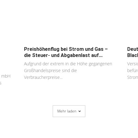
Preishöhenflug bei Strom und Gas –
Deut
die Steuer- und Abgabenlast auf...
Blac
Aufgrund der extrem in die Höhe gegangenen
Versi
Großhandelspreise sind die
befür
d mbH
Verbraucherpreise...
Stroma
s
Mehr laden