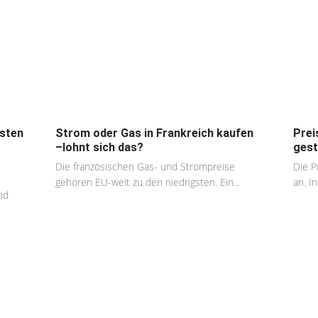
osten
Strom oder Gas in Frankreich kaufen
Prei
–lohnt sich das?
gest
Die französischen Gas- und Strompreise
Die P
gehören EU-weit zu den niedrigsten. Ein...
an. I
nd