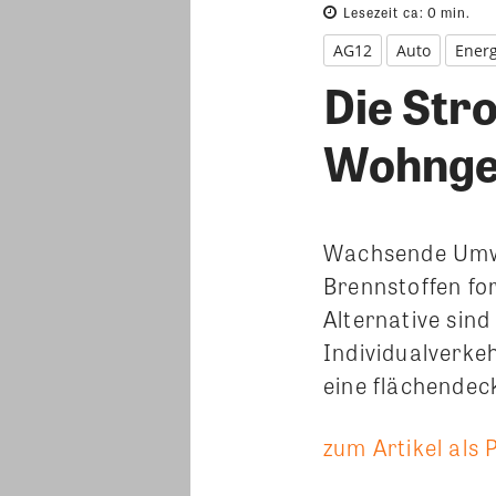
Lesezeit ca:
0
min.
AG12
Auto
Energ
Die Stro
Wohnge
Wachsende Umwe
Brennstoffen fo
Alternative sin
Individualverke
eine flächendec
zum Artikel als 