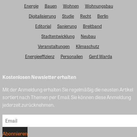
Energie
Bauen
Wohnen
Wohnungsbau
Digitalisierung
Studie
Recht
Berlin
Editorial
Sanierung
Breitband
Stadtentwicklung
Neubau
Veranstaltungen
Klimaschutz
Energieeffizienz
Personalien
Gerd Warda
Kostenlosen Newsletter erhalten
Mit der Anmeldung erhalten Sie regelmäßig die neusten Artikel
sortiert nach Themen per Email. Sie können diese Anmeldung
jederzeit zurücknehmen.