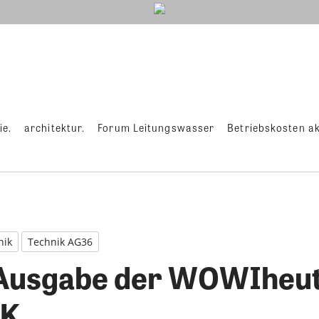
ie.
architektur.
Forum Leitungswasser
Betriebskosten ak
nik
Technik AG36
 Ausgabe der WOWIheu
IK