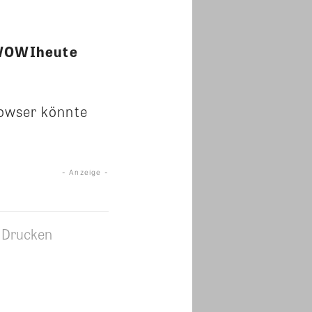
 WOWIheute
rowser könnte
- Anzeige -
Drucken