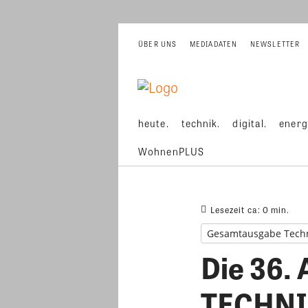
ÜBER UNS
MEDIADATEN
NEWSLETTER
heute.
technik.
digital.
energ
WohnenPLUS
Lesezeit ca:
0
min.
Gesamtausgabe Tech
Die 36.
TECHN