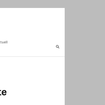
tuell
te