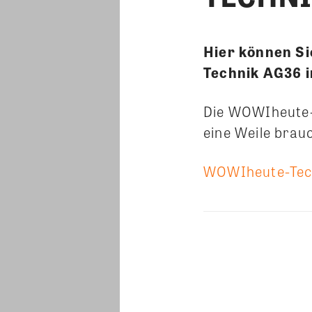
Hier können S
Technik AG36 i
Die WOWIheute-
eine Weile brau
WOWIheute-Tec
Teilen